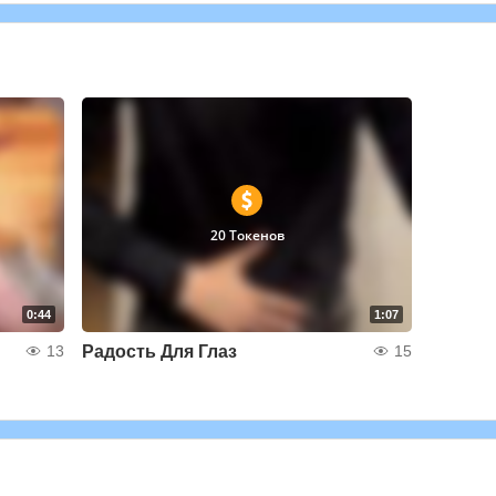
20 Токенов
0:44
1:07
Радость Для Глаз
13
15