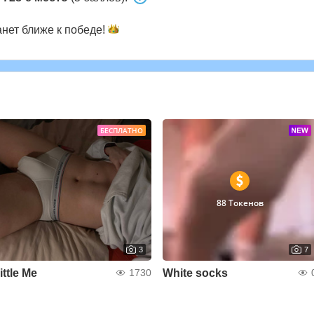
анет ближе к
победе!
БЕСПЛАТНО
88 Токенов
3
7
little Me
White socks
1730