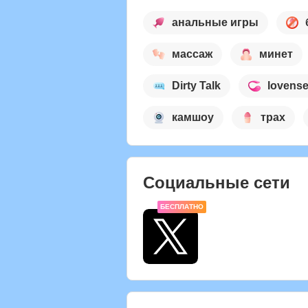
анальные игры
массаж
минет
Dirty Talk
lovens
камшоу
трах
Социальные сети
БЕСПЛАТНО