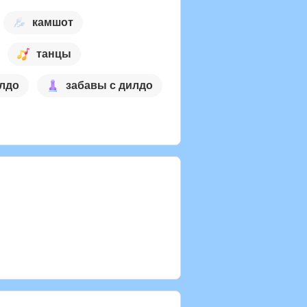
камшот
танцы
лдо
забавы с дилдо