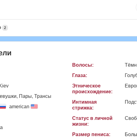
О
2
ели
Волосы:
Тёмн
Глаза:
Голу
Kiev
Этническое
Евро
происхождение:
евушки, Пары, Трансы
Интимная
Подс
american
стрижка:
Статус в личной
Своб
жизни:
та
Размер пениса:
Боль