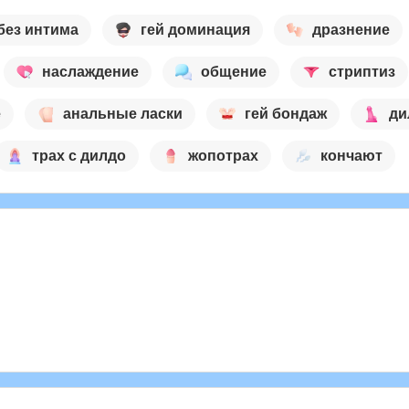
без интима
гей доминация
дразнение
наслаждение
общение
стриптиз
e
анальные ласки
гей бондаж
ди
трах с дилдо
жопотрах
кончают