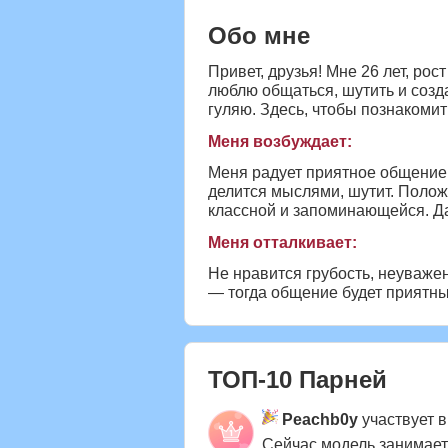
Обо мне
Привет, друзья! Мне 26 лет, ро
люблю общаться, шутить и соз
гуляю. Здесь, чтобы познакомит
Меня возбуждает:
Меня радует приятное общение,
делится мыслями, шутит. Положи
классной и запоминающейся. Д
Меня отталкивает:
Не нравится грубость, неуваже
— тогда общение будет приятны
ТОП-10 Парней
Peachb0y
участвует в
Сейчас модель занимае