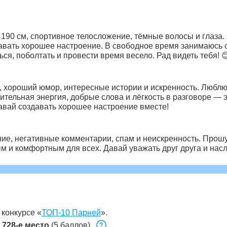
ст 190 см, спортивное телосложение, тёмные волосы и глаз
давать хорошее настроение. В свободное время занимаюсь
ься, поболтать и провести время весело. Рад видеть тебя! 
 хороший юмор, интересные истории и искренность. Люблю,
тельная энергия, добрые слова и лёгкость в разговоре — эт
авай создавать хорошее настроение вместе!
ние, негативные комментарии, спам и неискренность. Про
м и комфортным для всех. Давай уважать друг друга и нас
 конкурсе «
ТОП-10 Парней
».
т
728-е место
(5 баллов).