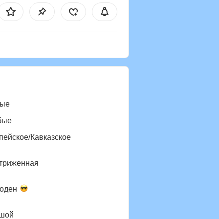
ые
бые
пейское/Кавказское
триженная
оден
шой